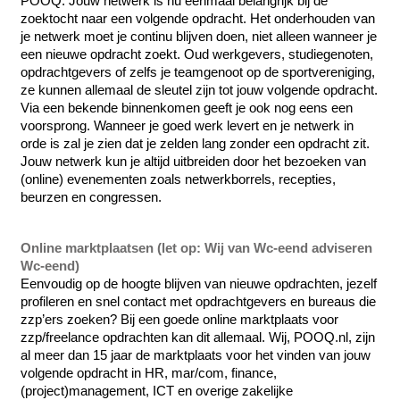
POOQ. Jouw netwerk is nu eenmaal belangrijk bij de 
zoektocht naar een volgende opdracht. Het onderhouden van 
je netwerk moet je continu blijven doen, niet alleen wanneer je 
een nieuwe opdracht zoekt. Oud werkgevers, studiegenoten, 
opdrachtgevers of zelfs je teamgenoot op de sportvereniging, 
ze kunnen allemaal de sleutel zijn tot jouw volgende opdracht. 
Via een bekende binnenkomen geeft je ook nog eens een 
voorsprong. Wanneer je goed werk levert en je netwerk in 
orde is zal je zien dat je zelden lang zonder een opdracht zit.
Jouw netwerk kun je altijd uitbreiden door het bezoeken van 
(online) evenementen zoals 
netwerkborrels, recepties, 
beurzen en congressen.
Online marktplaatsen (let op: Wij van Wc-eend adviseren 
Wc-eend)
Eenvoudig op de hoogte blijven van nieuwe opdrachten, jezelf 
profileren en snel contact met opdrachtgevers en bureaus die 
zzp’ers zoeken? Bij een goede online marktplaats voor 
zzp/freelance opdrachten kan dit allemaal. Wij, POOQ.nl, zijn 
al meer dan 15 jaar de marktplaats voor het vinden van jouw 
volgende opdracht in HR, mar/com, finance, 
(project)management, ICT en overige zakelijke 