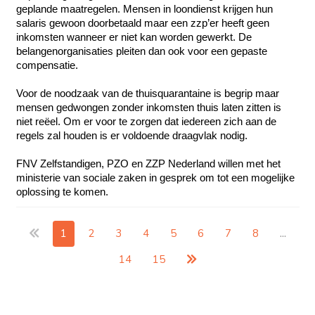
geplande maatregelen. Mensen in loondienst krijgen hun 
salaris gewoon doorbetaald maar een zzp’er heeft geen 
inkomsten wanneer er niet kan worden gewerkt. De 
belangenorganisaties pleiten dan ook voor een gepaste 
compensatie. 
Voor de noodzaak van de thuisquarantaine is begrip maar 
mensen gedwongen zonder inkomsten thuis laten zitten is 
niet reëel. Om er voor te zorgen dat iedereen zich aan de 
regels zal houden is er voldoende draagvlak nodig. 
FNV Zelfstandigen, PZO en ZZP Nederland willen met het 
ministerie van sociale zaken in gesprek om tot een mogelijke 
oplossing te komen. 
1
2
3
4
5
6
7
8
...
14
15