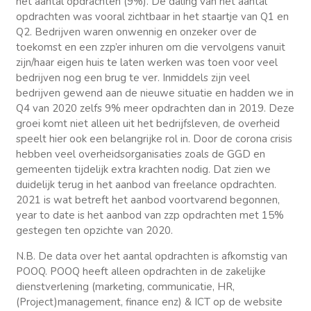
het aantal opdrachten (9%). De daling van het aantal
opdrachten was vooral zichtbaar in het staartje van Q1 en
Q2. Bedrijven waren onwennig en onzeker over de
toekomst en een zzp’er inhuren om die vervolgens vanuit
zijn/haar eigen huis te laten werken was toen voor veel
bedrijven nog een brug te ver. Inmiddels zijn veel
bedrijven gewend aan de nieuwe situatie en hadden we in
Q4 van 2020 zelfs 9% meer opdrachten dan in 2019. Deze
groei komt niet alleen uit het bedrijfsleven, de overheid
speelt hier ook een belangrijke rol in. Door de corona crisis
hebben veel overheidsorganisaties zoals de GGD en
gemeenten tijdelijk extra krachten nodig. Dat zien we
duidelijk terug in het aanbod van freelance opdrachten.
2021 is wat betreft het aanbod voortvarend begonnen,
year to date is het aanbod van zzp opdrachten met 15%
gestegen ten opzichte van 2020.
N.B. De data over het aantal opdrachten is afkomstig van
POOQ. POOQ heeft alleen opdrachten in de zakelijke
dienstverlening (marketing, communicatie, HR,
(Project)management, finance enz) & ICT op de website