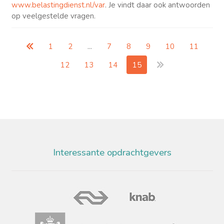
www.belastingdienst.nl/var
. Je vindt daar ook antwoorden
op veelgestelde vragen.
1
2
...
7
8
9
10
11
12
13
14
15
Interessante opdrachtgevers