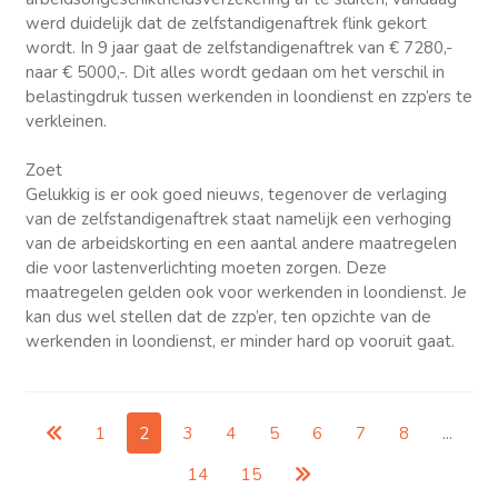
werd duidelijk dat de zelfstandigenaftrek flink gekort
wordt. In 9 jaar gaat de zelfstandigenaftrek van € 7280,-
naar € 5000,-. Dit alles wordt gedaan om het verschil in
belastingdruk tussen werkenden in loondienst en zzp’ers te
verkleinen.
Zoet
Gelukkig is er ook goed nieuws, tegenover de verlaging
van de zelfstandigenaftrek staat namelijk een verhoging
van de arbeidskorting en een aantal andere maatregelen
die voor lastenverlichting moeten zorgen. Deze
maatregelen gelden ook voor werkenden in loondienst. Je
kan dus wel stellen dat de zzp’er, ten opzichte van de
werkenden in loondienst, er minder hard op vooruit gaat.
1
2
3
4
5
6
7
8
...
14
15