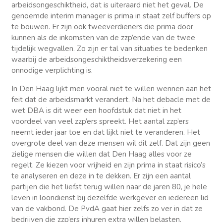
arbeidsongeschiktheid, dat is uiteraard niet het geval. De
genoemde interim manager is prima in staat zelf buffers op
te bouwen. Er zijn ook tweeverdieners die prima door
kunnen als de inkomsten van de zzp’ende van de twee
tijdelijk wegvallen. Zo zijn er tal van situaties te bedenken
waarbij de arbeidsongeschiktheidsverzekering een
onnodige verplichting is.
In Den Haag lijkt men vooral niet te willen wennen aan het
feit dat de arbeidsmarkt verandert. Na het debacle met de
wet DBA is dit weer een hoofdstuk dat niet in het
voordeel van veel zzp’ers spreekt. Het aantal zzp’ers
neemt ieder jaar toe en dat lijkt niet te veranderen. Het
overgrote deel van deze mensen wil dit zelf. Dat zijn geen
zielige mensen die willen dat Den Haag alles voor ze
regelt. Ze kiezen voor vrijheid en zijn prima in staat risico’s
te analyseren en deze in te dekken. Er zijn een aantal
partijen die het liefst terug willen naar de jaren 80, je hele
leven in loondienst bij dezelfde werkgever en iedereen lid
van de vakbond. De PvdA gaat hier zelfs zo ver in dat ze
bedrijven die zzp’ers inhuren extra willen belasten.