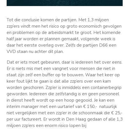
Tot die conclusie komen de partijen. Met 1,3 miljoen
zzp’ers vindt men het risico op groto economisch gevolgen
en problemen op de arbeidsmarkt te groot. Het komende
half jaar worden er plannen gemaakt, volgende week is
daar het eerste overleg over. Zelfs de partijen D66 een
VVD staan nu achter dit plan.
Dat er iets moet gebeuren, daar is iedereen het over eens.
Er is niets mis met een vangnet voor mensen die niet in
staat zijn zelf een buffer op te bouwen. Waar het keer op
keer fout lijkt te gaan is dat alle zzp’ers over een kam
worden geschoren. Zzp’er is inmiddels een containerbegrip
geworden. Iedereen die zelfstandig is en geen personeel
in dienst heeft wordt op een hoop gegooid. Je kan een
interim manager met een uurtarief van € 150,- natuurlijk
niet vergelijken met een zzp’er in de schoonmaak die € 25,-
per uur factureert. Er wordt in Den Haag gedaan of alle 1,3
miljoen zzp’ers een enorm risico lopen bij