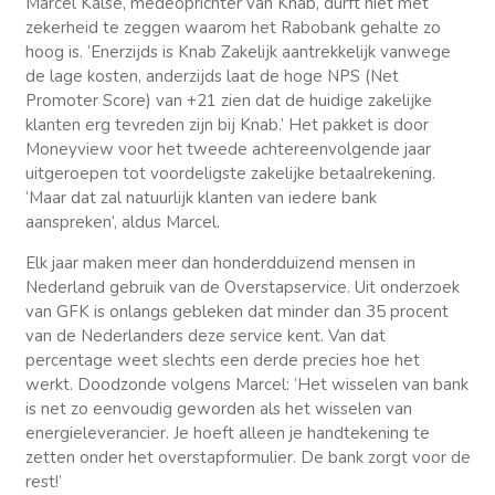
Marcel Kalse, medeoprichter van Knab, durft niet met
zekerheid te zeggen waarom het Rabobank gehalte zo
hoog is. ‘Enerzijds is Knab Zakelijk aantrekkelijk vanwege
de lage kosten, anderzijds laat de hoge NPS (Net
Promoter Score) van +21 zien dat de huidige zakelijke
klanten erg tevreden zijn bij Knab.’ Het pakket is door
Moneyview voor het tweede achtereenvolgende jaar
uitgeroepen tot voordeligste zakelijke betaalrekening.
‘Maar dat zal natuurlijk klanten van iedere bank
aanspreken’, aldus Marcel.
Elk jaar maken meer dan honderdduizend mensen in
Nederland gebruik van de Overstapservice. Uit onderzoek
van GFK is onlangs gebleken dat minder dan 35 procent
van de Nederlanders deze service kent. Van dat
percentage weet slechts een derde precies hoe het
werkt. Doodzonde volgens Marcel: ‘Het wisselen van bank
is net zo eenvoudig geworden als het wisselen van
energieleverancier. Je hoeft alleen je handtekening te
zetten onder het overstapformulier. De bank zorgt voor de
rest!’