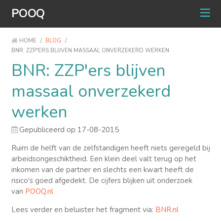
POOQ
HOME
/
BLOG
/
BNR: ZZP'ERS BLIJVEN MASSAAL ONVERZEKERD WERKEN
BNR: ZZP'ers blijven
massaal onverzekerd
werken
Gepubliceerd op 17-08-2015
Ruim de helft van de zelfstandigen heeft niets geregeld bij
arbeidsongeschiktheid. Een klein deel valt terug op het
inkomen van de partner en slechts een kwart heeft de
risico's goed afgedekt. De cijfers blijken uit onderzoek
van
POOQ.nl
Lees verder en beluister het fragment via:
BNR.nl