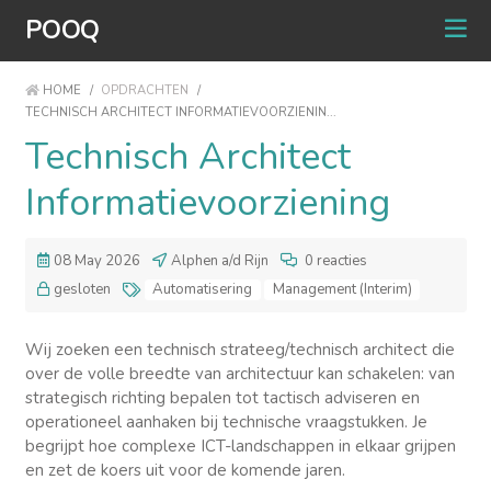
POOQ
HOME
/
OPDRACHTEN
/
TECHNISCH ARCHITECT INFORMATIEVOORZIENIN...
Technisch Architect
Informatievoorziening
08 May 2026
Alphen a/d Rijn
0 reacties
gesloten
Automatisering
Management (Interim)
Wij zoeken een technisch strateeg/technisch architect die
over de volle breedte van architectuur kan schakelen: van
strategisch richting bepalen tot tactisch adviseren en
operationeel aanhaken bij technische vraagstukken. Je
begrijpt hoe complexe ICT-landschappen in elkaar grijpen
en zet de koers uit voor de komende jaren.