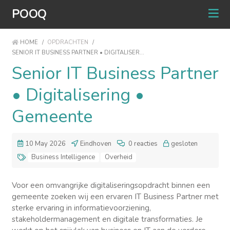
POOQ
HOME
/
OPDRACHTEN
/
SENIOR IT BUSINESS PARTNER • DIGITALISER...
Senior IT Business Partner
• Digitalisering •
Gemeente
10 May 2026
Eindhoven
0 reacties
gesloten
Business Intelligence
Overheid
Voor een omvangrijke digitaliseringsopdracht binnen een
gemeente zoeken wij een ervaren IT Business Partner met
sterke ervaring in informatievoorziening,
stakeholdermanagement en digitale transformaties. Je