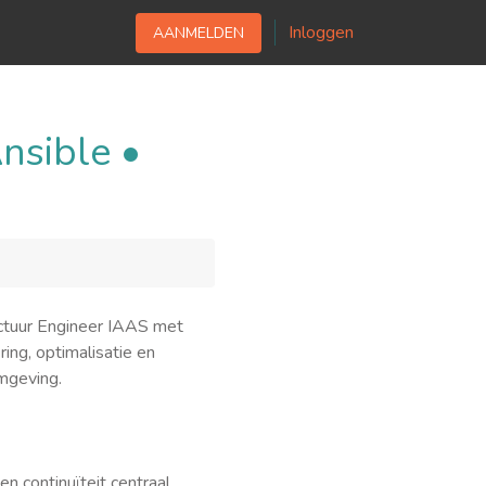
Inloggen
AANMELDEN
nsible •
uctuur Engineer IAAS met
ing, optimalisatie en
omgeving.
 continuïteit centraal