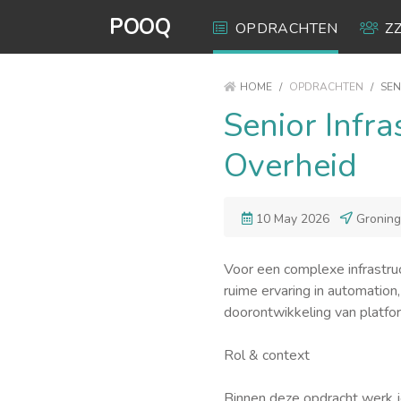
POOQ
OPDRACHTEN
Z
HOME
/
OPDRACHTEN
/
SEN
Senior Infr
Overheid
10 May 2026
Gronin
Voor een complexe infrastru
ruime ervaring in automatio
doorontwikkeling van platfor
Rol & context
Binnen deze opdracht werk j