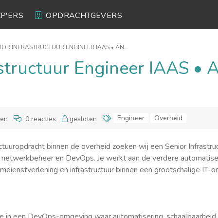
ZP'ERS
OPDRACHTGEVERS
IOR INFRASTRUCTUUR ENGINEER IAAS • AN...
astructuur Engineer IAAS • A
Engineer
Overheid
gen
0 reacties
gesloten
ctuuropdracht binnen de overheid zoeken wij een Senior Infrastr
n, netwerkbeheer en DevOps. Je werkt aan de verdere automatiser
mdienstverlening en infrastructuur binnen een grootschalige IT-
e in een DevOps-omgeving waar automatisering, schaalbaarheid en