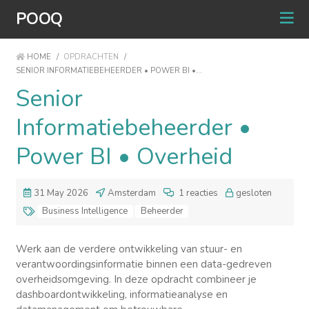
POOQ
HOME
/
OPDRACHTEN
/
SENIOR INFORMATIEBEHEERDER • POWER BI •...
Senior
Informatiebeheerder •
Power BI • Overheid
31 May 2026
Amsterdam
1 reacties
gesloten
Business Intelligence
Beheerder
Werk aan de verdere ontwikkeling van stuur- en
verantwoordingsinformatie binnen een data-gedreven
overheidsomgeving. In deze opdracht combineer je
dashboardontwikkeling, informatieanalyse en