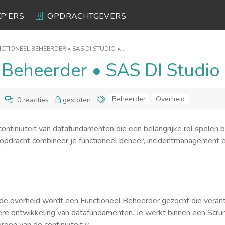
ZP'ERS
OPDRACHTGEVERS
CTIONEEL BEHEERDER • SAS DI STUDIO •...
 Beheerder • SAS DI Studio
Beheerder
Overheid
0 reacties
gesloten
ontinuïteit van datafundamenten die een belangrijke rol spelen
opdracht combineer je functioneel beheer, incidentmanagement en
 de overheid wordt een Functioneel Beheerder gezocht die verant
ere ontwikkeling van datafundamenten. Je werkt binnen een Scr