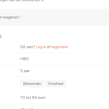
rgen van de continuïteit v...
en reageren?
s
Dit zien?
Log in
of
registreer
HBO
5 jaar
Beheerder
Overheid
70 tot 80 euro