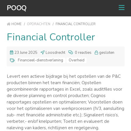
POOQ
HOME
/
OPDRACHTEN
/
FINANCIAL CONTROLLER
Financial Controller
23 June 2025
Loosdrecht
0 reacties
gesloten
Financieel-dienstverlening
Overheid
Levert een actieve bijdrage bij het opstellen van de P&C
producten binnen het team financiën; Opstellen
gecombineerde rapportages in Excel, zoals auditfiles voor
de diverse planning en control producten; Cognos
rapportages opstellen en optimaliseren; Voorstellen doen
voor het optimaliseren van werkprocessen (IV3, aansluiting
sub- met financiële administratie etc.); Signaleert risico’s,
verbeter,- en/of knelpunten; Toetst en evalueert de
naleving van kaders, richtlijnen en regelgeving.