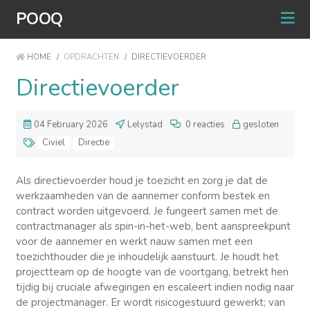
POOQ
HOME
/
OPDRACHTEN
/
DIRECTIEVOERDER
Directievoerder
04 February 2026
Lelystad
0 reacties
gesloten
Civiel
Directie
Als directievoerder houd je toezicht en zorg je dat de
werkzaamheden van de aannemer conform bestek en
contract worden uitgevoerd. Je fungeert samen met de
contractmanager als spin-in-het-web, bent aanspreekpunt
voor de aannemer en werkt nauw samen met een
toezichthouder die je inhoudelijk aanstuurt. Je houdt het
projectteam op de hoogte van de voortgang, betrekt hen
tijdig bij cruciale afwegingen en escaleert indien nodig naar
de projectmanager. Er wordt risicogestuurd gewerkt; van