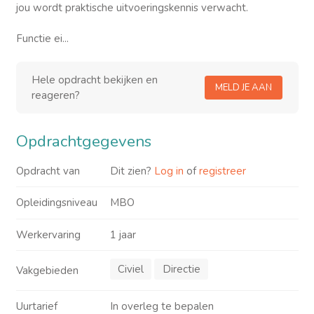
jou wordt praktische uitvoeringskennis verwacht.
Functie ei...
Hele opdracht bekijken en
MELD JE AAN
reageren?
Opdrachtgegevens
Opdracht van
Dit zien?
Log in
of
registreer
Opleidingsniveau
MBO
Werkervaring
1 jaar
Civiel
Directie
Vakgebieden
Uurtarief
In overleg te bepalen