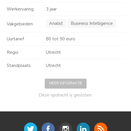
Werkervaring
3 jaar
Analist
Business Intelligence
Vakgebieden
Uurtarief
80 tot 90 euro
Regio
Utrecht
Standplaats
Utrecht
MEER INFORMATIE
Deze opdracht is gesloten.