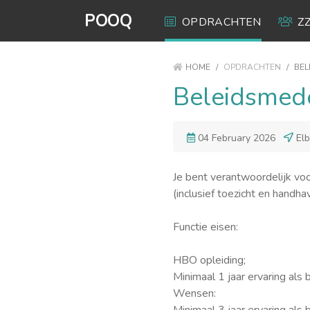
POOQ
OPDRACHTEN
Z
HOME
/
OPDRACHTEN
/
BEL
Beleidsmed
04 February 2026
El
Je bent verantwoordelijk vo
(inclusief toezicht en handha
Functie eisen:
HBO opleiding;
Minimaal 1 jaar ervaring al
Wensen: