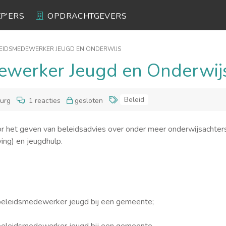
ZP'ERS
OPDRACHTGEVERS
EIDSMEDEWERKER JEUGD EN ONDERWIJS
ewerker Jeugd en Onderwij
Beleid
burg
1 reacties
gesloten
or het geven van beleidsadvies over onder meer onderwijsachter
ving) en jeugdhulp.
s beleidsmedewerker jeugd bij een gemeente;