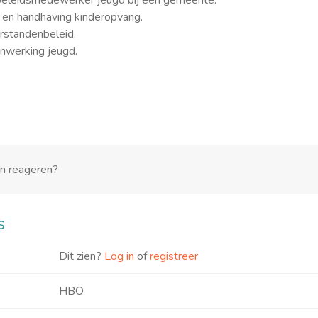
s beleidsmedewerker jeugd bij een gemeente.
t en handhaving kinderopvang.
rstandenbeleid.
nwerking jeugd.
en reageren?
s
Dit zien?
Log in
of
registreer
HBO