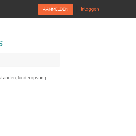
Inloggen
AANMELDEN
s
standen, kinderopvang