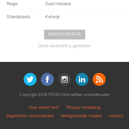
Regio
Zuid-Holland
Standplaats
Katwijk
MEER INFORMATIE
Deze opdracht is gesloten.
Copyright 2026 POOQ Alle rechten voorbehouden
Hoe werkt het?
Privacy verklaring
Algemene voorwaarden
Veelgestelde vragen
contact