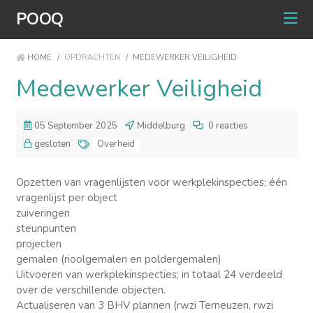
POOQ
HOME
/
OPDRACHTEN
/
MEDEWERKER VEILIGHEID
Medewerker Veiligheid
05 September 2025
Middelburg
0 reacties
gesloten
Overheid
Opzetten van vragenlijsten voor werkplekinspecties; één
vragenlijst per object
zuiveringen
steunpunten
projecten
gemalen (rioolgemalen en poldergemalen)
Uitvoeren van werkplekinspecties; in totaal 24 verdeeld
over de verschillende objecten.
Actualiseren van 3 BHV plannen (rwzi Terneuzen, rwzi